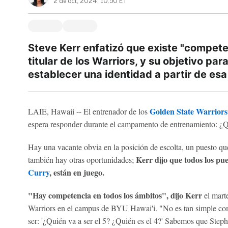
2 de oct, 2024, 10:50 ET
Steve Kerr enfatizó que existe "compete
titular de los Warriors, y su objetivo pa
establecer una identidad a partir de es
Golden State Warriors
LAIE, Hawaii -- El entrenador de los
espera responder durante el campamento de entrenamiento: ¿Qui
Hay una vacante obvia en la posición de escolta, un puesto q
Kerr dijo que todos los pue
también hay otras oportunidades;
Curry
, están en juego.
"Hay competencia en todos los ámbitos", dijo Kerr
el marte
Warriors en el campus de BYU Hawai'i. "No es tan simple com
ser: '¿Quién va a ser el 5? ¿Quién es el 4?' Sabemos que Steph 