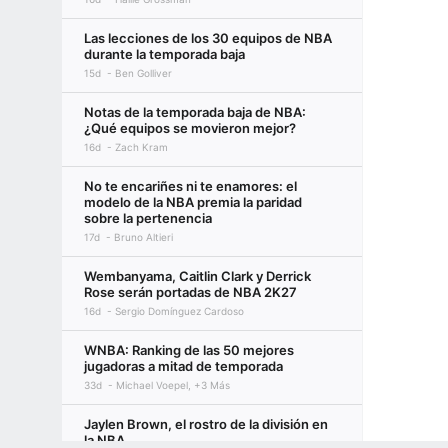
Las lecciones de los 30 equipos de NBA
durante la temporada baja
15d
Ben Golliver
Notas de la temporada baja de NBA:
¿Qué equipos se movieron mejor?
16d
Zach Kram
No te encariñes ni te enamores: el
modelo de la NBA premia la paridad
sobre la pertenencia
17d
Bruno Altieri
Wembanyama, Caitlin Clark y Derrick
Rose serán portadas de NBA 2K27
16d
Sergio Domínguez Cardoso
WNBA: Ranking de las 50 mejores
jugadoras a mitad de temporada
33d
Michael Voepel, +3 Más
Jaylen Brown, el rostro de la división en
la NBA