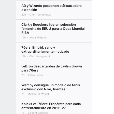
AD y Wizards posponen pláticas sobre
extensión
20h
Ohm Youngmisuk
Clark y Bueckers lideran selección
femenina de EEUU para la Copa Mundial
FIBA
16h
Alexa Philippou
76ers: Embiid, sano y
extraordinariamente motivado
18h
Ohm Youngmisuk
LeBron descarta idea de Jaylen Brown
para 76ers
2d
Kalan Hooks
Wemby consigue un modelo de tenis
exclusivo con Nike, fuentes
7d
Michael C. Wright
Knicks vs. 76ers: Prepárate para cada
enfrentamiento en 2026-27
1d
Vincent Goodwill