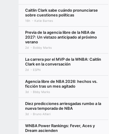
Caitlin Clark sabe cuándo pronunciarse
sobre cuestiones políticas
16h
Katie Barnes
Previa de la agencia libre de la NBA de
2027: Un vistazo anticipado al próximo
verano
2d
Bobby Marks
La carrera por el MVP de la WNBA: Caitlin
Clark en la conversación
2d
ESPN
Agencia libre de NBA 2026: hechos vs.
ficción tras un mes agitado
3d
Bbby Marks
Diez predicciones arriesgadas rumbo a la
nueva temporada de NBA
3d
Bruno Altieri
WNBA Power Rankings: Fever, Aces y
Dream ascienden