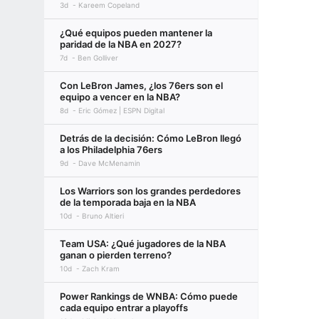
3d
Kareem Copeland
¿Qué equipos pueden mantener la
paridad de la NBA en 2027?
7d
Ben Golliver
Con LeBron James, ¿los 76ers son el
equipo a vencer en la NBA?
8d
Eric Gómez | ESPN Digital
Detrás de la decisión: Cómo LeBron llegó
a los Philadelphia 76ers
9d
Dave McMenamin
Los Warriors son los grandes perdedores
de la temporada baja en la NBA
10d
Bruno Altieri
Team USA: ¿Qué jugadores de la NBA
ganan o pierden terreno?
10d
Zach Kram
Power Rankings de WNBA: Cómo puede
cada equipo entrar a playoffs