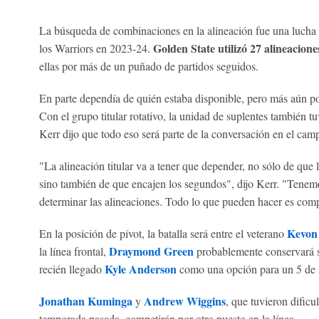
La búsqueda de combinaciones en la alineación fue una lucha 
Golden State utilizó 27 alineaciones
los Warriors en 2023-24.
ellas por más de un puñado de partidos seguidos.
En parte dependía de quién estaba disponible, pero más aún p
Con el grupo titular rotativo, la unidad de suplentes también 
Kerr dijo que todo eso será parte de la conversación en el ca
"La alineación titular va a tener que depender, no sólo de que
sino también de que encajen los segundos", dijo Kerr. "Tenem
determinar las alineaciones. Todo lo que pueden hacer es compe
Kevon
En la posición de pívot, la batalla será entre el veterano
Draymond Green
la línea frontal,
probablemente conservará su
Kyle Anderson
recién llegado
como una opción para un 5 de s
Jonathan Kuminga
Andrew Wiggins
y
, que tuvieron dificu
temporada pasada, competirán por otro puesto en la línea.