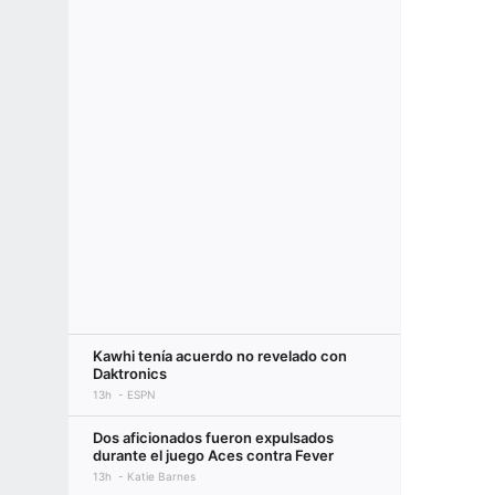
Kawhi tenía acuerdo no revelado con
Daktronics
13h
ESPN
Dos aficionados fueron expulsados
durante el juego Aces contra Fever
13h
Katie Barnes