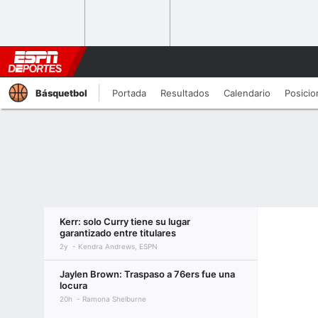
Básquetbol
Portada
Resultados
Calendario
Posicio
Kerr: solo Curry tiene su lugar
garantizado entre titulares
2y
Kendra Andrews, ESPN
Jaylen Brown: Traspaso a 76ers fue una
locura
20h
Ramona Shelburne