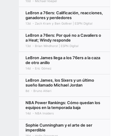
10d
Michael Voepel
LeBron a 76ers: Calificación, reacciones,
ganadores y perdedores
13d
Zach Kram y Ben Golliver | ESPN Digital
LeBron a 76ers: Por qué no a Cavaliers o
a Heat; Windy responde
13d
Brian Windhorst | ESPN Digital
LeBron James llega a los 76ers a la caza
de otro anillo
14d
Eric Gómez
LeBron James, los Sixers y un último
sueño llamado Michael Jordan
8d
Bruno Altieri
NBA Power Rankings: Cómo quedan los
equipos en la temporada baja
14d
NBA Insiders
Sophie Cunningham y el arte de ser
imperdible
16d
Hallie Grossman