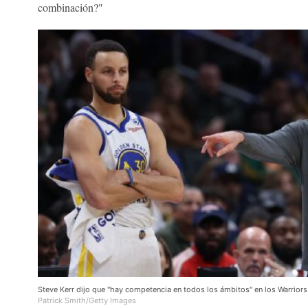
combinación?"
Steve Kerr dijo que "hay competencia en todos los ámbitos" en los Warriors
Patrick Smith/Getty Images