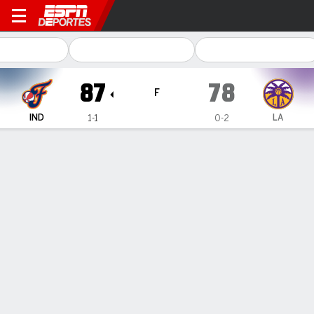
Indiana Fever en Los Angeles Sparks
87
78
F
IND
LA
1-1
0-2
Resumen
Ficha
Jugadas
Estadísticas de Equipo
Videos
No Story Available
INFORMACIÓN DEL PARTIDO