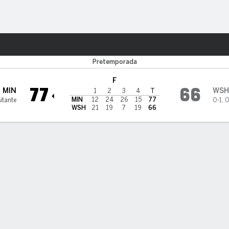
o
Más Deportes
on Mystics
Pretemporada
F
77
66
MIN
WSH
1
2
3
4
T
MIN
12
24
26
15
77
itante
0-1
,
0
WSH
21
19
7
19
66