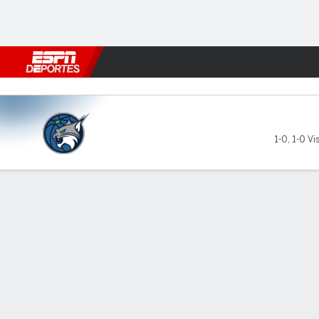
Fútbol
MLB
F. Americano
Básquetbol
WNBA
F1
Boxe
Minnesota Lynx en Washingt
1-0
,
1-0 Vis
Resumen
Ficha
Jugadas
Estadísticas de Equipo
Minnesota Lynx