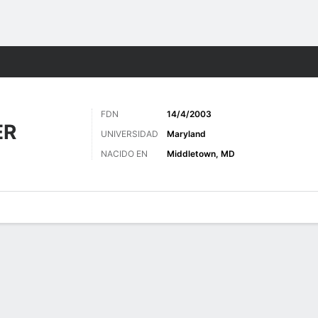
o
Más Deportes
FDN
14/4/2003
ER
UNIVERSIDAD
Maryland
NACIDO EN
Middletown, MD
gos