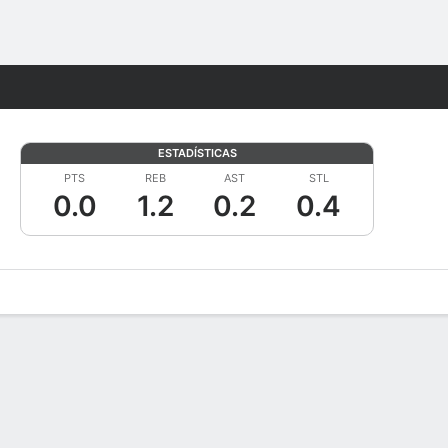
Watch
Juegos
ESTADÍSTICAS
PTS
REB
AST
STL
0.0
1.2
0.2
0.4