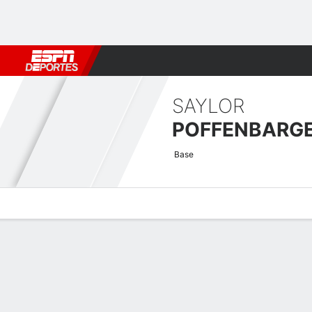
Fútbol
MLB
F. Americano
Básquetbol
WNBA
F1
Boxe
SAYLOR
POFFENBARG
Base
Perfil de Jugador
Noticias
Estadísticas
Bio
Resumen de Jue