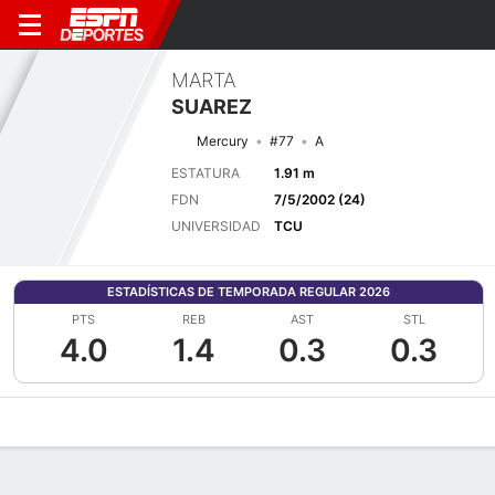
MARTA
SUAREZ
Mercury
#77
A
ESTATURA
1.91 m
FDN
7/5/2002 (24)
UNIVERSIDAD
TCU
ESTADÍSTICAS DE TEMPORADA REGULAR 2026
PTS
REB
AST
STL
4.0
1.4
0.3
0.3
Perfil de Jugador
Noticias
Estadísticas
Bio
Resumen de Jue