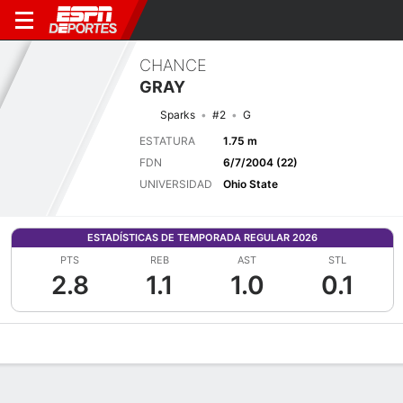
CHANCE
GRAY
Sparks
#2
G
ESTATURA
1.75 m
FDN
6/7/2004 (22)
UNIVERSIDAD
Ohio State
ESTADÍSTICAS DE TEMPORADA REGULAR 2026
PTS
REB
AST
STL
2.8
1.1
1.0
0.1
Perfil de Jugador
Noticias
Estadísticas
Bio
Resumen de Jue