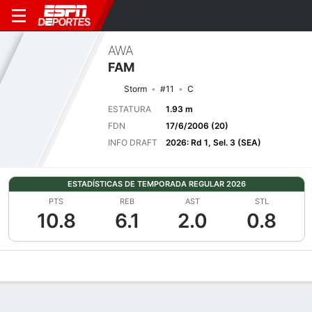
AWA
FAM
Storm
#11
C
ESTATURA
1.93 m
FDN
17/6/2006 (20)
INFO DRAFT
2026: Rd 1, Sel. 3 (SEA)
ESTADÍSTICAS DE TEMPORADA REGULAR 2026
PTS
REB
AST
STL
10.8
6.1
2.0
0.8
Perfil de Jugador
Noticias
Estadísticas
Bio
Resumen de Jue