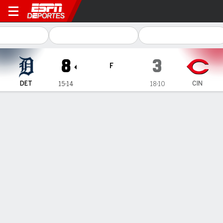
Detroit Tigers en Cincinnati Reds
8
3
F
DET
CIN
15-14
18-10
Resumen
Crónica
Ficha
Jugadas
Hao-Yu Lee conecta su primer jonrón
e impulsa victoria de Tigers ante Reds