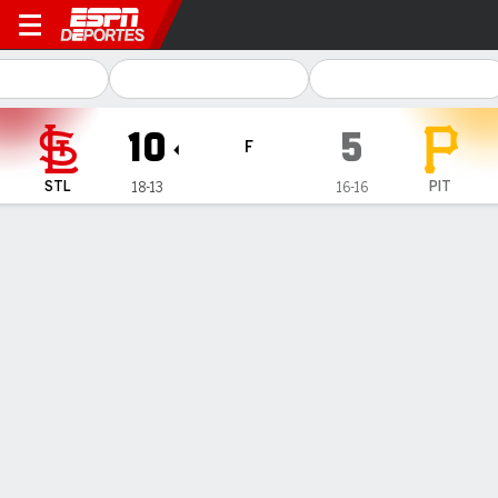
St. Louis Cardinals en Pittsburgh Pira
10
5
F
STL
PIT
18-13
16-16
Resumen
Crónica
Ficha
Jugadas
Cardinals barre a Pirates en cuatro
juegos