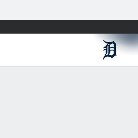
Watch
Juegos