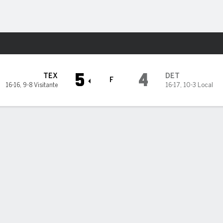
o
Más Deportes
5
4
TEX
DET
F
16-16
,
9-8 Visitante
16-17
,
10-3 Local
a decide victoria de