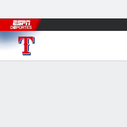
Fútbol
MLB
F. Americano
Básquetbol
WNBA
F1
Boxe
Texas Rangers en Detroit Tigers
Resumen
Crónica
Ficha
Jugadas
Mexicano Osun