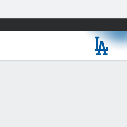
Watch
Juegos