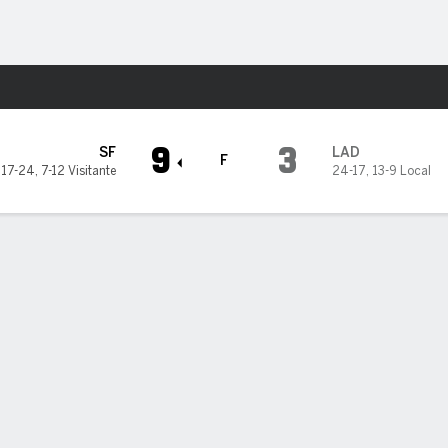
o
Más Deportes
 Dodgers
9
3
SF
LAD
F
17-24
,
7-12 Visitante
24-17
,
13-9 Local
an a tambaleantes