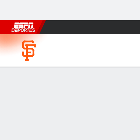
Fútbol
MLB
F. Americano
Básquetbol
WNBA
F1
Boxe
San Francisco Giants en Los Angeles
Resumen
Crónica
Ficha
Jugadas
Giants derrot