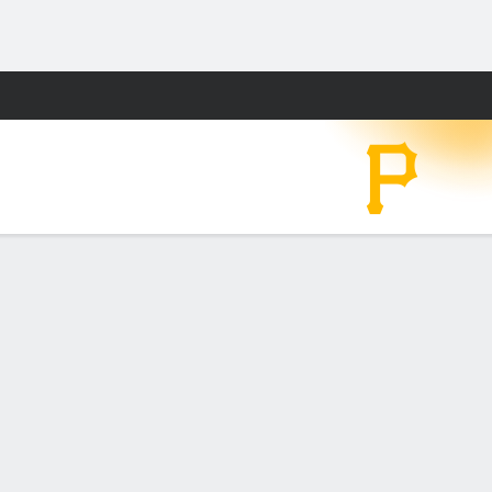
Watch
Juegos