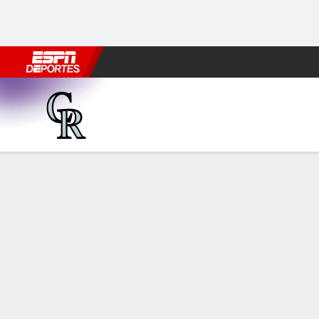
Fútbol
MLB
F. Americano
Básquetbol
WNBA
F1
Boxe
Colorado Rockies en Pittsburgh Pirat
Resumen
Crónica
Ficha
Jugadas
Paul Skenes ll