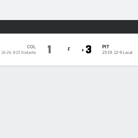
o
Más Deportes
es
1
3
COL
PIT
F
16-26
,
8-15 Visitante
23-19
,
12-9 Local
eva un juego sin hits