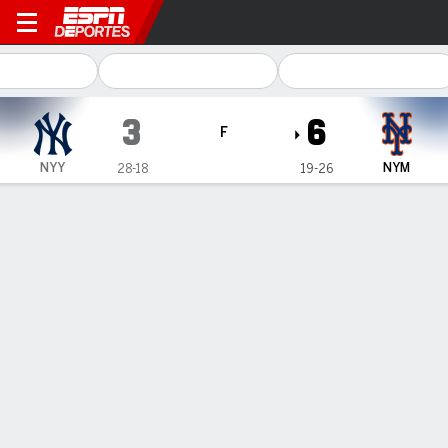
New York Yankees en New York Mets
3
6
F
NYY
NYM
28-18
19-26
Resumen
Crónica
Ficha
Jugadas
Weaver sale de un aprieto con bases
llenas ante su exequipo y los Mets
vencen Yankees