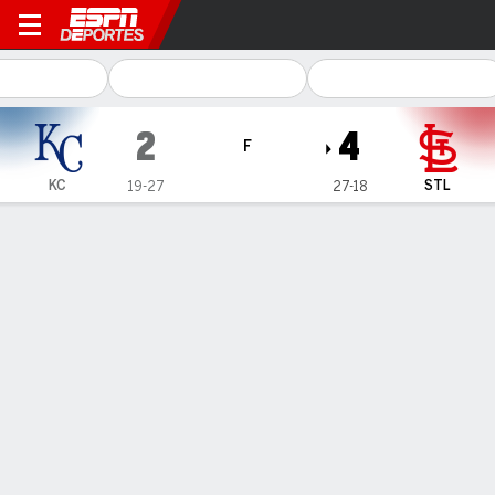
Kansas City Royals en St. Louis Cardi
2
4
F
KC
STL
19-27
27-18
Resumen
Crónica
Ficha
Jugadas
Burleson y Winn impulsan a Cardinals
a vencer a Royals en el Juego 2 de la
serie I-70