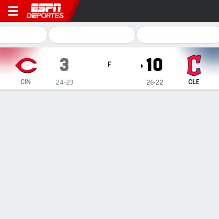
Cincinnati Reds en Cleveland Guardia
3
10
F
CIN
CLE
24-23
26-22
Resumen
Crónica
Ficha
Jugadas
Con seis jonrones, Guardians apalean
a Reds para ganar la serie