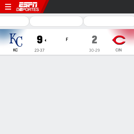
Kansas City Royals en Cincinnati Red
9
2
F
KC
CIN
23-37
30-29
Resumen
Crónica
Ficha
Jugadas
Lane Thomas pega grand slam en el
primer inning y guía la victoria de
Royals ante Reds