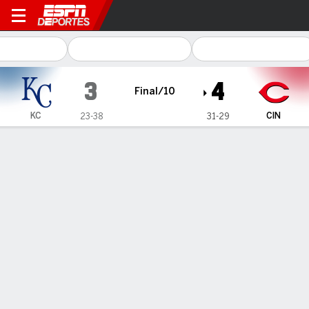
Kansas City Royals en Cincinnati Red
3
4
Final/10
KC
CIN
23-38
31-29
Resumen
Crónica
Ficha
Jugadas
Sencillo de Blake Dunn en la 10ma da
victoria a Res sobre Royals