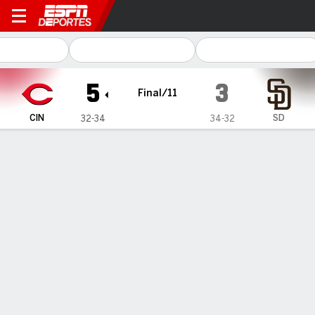
Cincinnati Reds en San Diego Padres
5
3
Final/11
CIN
SD
32-34
34-32
Resumen
Crónica
Ficha
Jugadas
Jonrón de Sal Stewart impulsa a los
Rojos 5-3 sobre los Padres