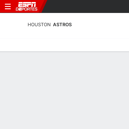
HOUSTON
ASTROS
Portada
Estadisticas
Calendario
Plantilla
Profundidad por Po
Estadísticas de Bateo Houston Astros
2026
Bateo
Pitcheo
Defensa
No hay estadísticas para la categoría seleccionada