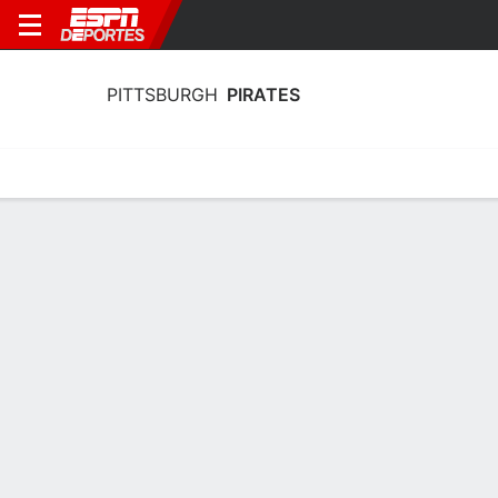
PITTSBURGH
PIRATES
Portada
Estadisticas
Calendario
Plantilla
Profundidad por Po
Estadísticas de Bateo Pittsburgh
Pirates 2026
Bateo
Pitcheo
Defensa
No hay estadísticas para la categoría seleccionada