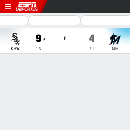
Chicago White Sox en Miami
9
4
F
CHW
MIA
1-3
3-1
Resumen
Crónica
Ficha
Jugadas