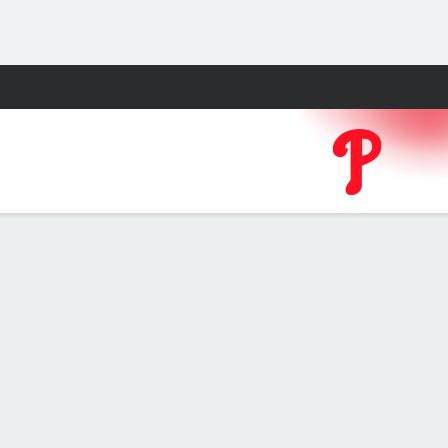
Watch
Juegos