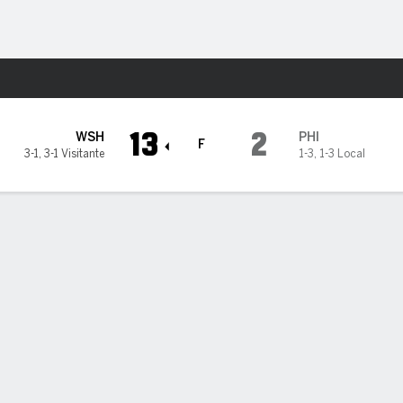
o
Más Deportes
adelphia Phillies
13
2
WSH
PHI
F
3-1
,
3-1 Visitante
1-3
,
1-3 Local