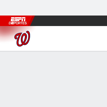
Fútbol
MLB
F. Americano
Básquetbol
WNBA
F1
Boxe
Washington Nationals en Phil
Resumen
Crónica
Ficha
Jugadas
WSH
PHI
HITTERS
H-AB
C
HR
RBI
PROM