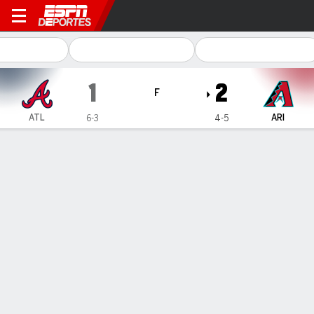
Atlanta Braves en Arizona 
1
2
F
ATL
ARI
6-3
4-5
Resumen
Crónica
Ficha
Jugadas