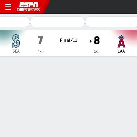
Seattle Mariners en Los Ang
7
8
Final/11
SEA
LAA
4-6
5-5
Resumen
Crónica
Ficha
Jugadas