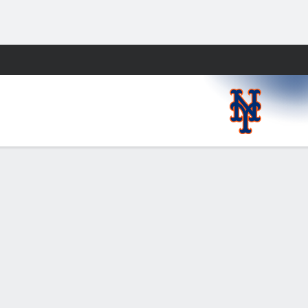
Watch
Juegos