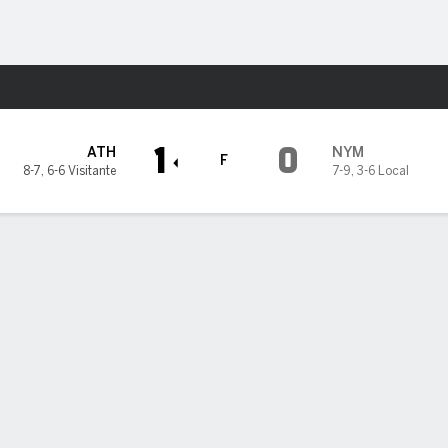
o
Más Deportes
1
0
ATH
NYM
F
8-7
,
6-6 Visitante
7-9
,
3-6 Local