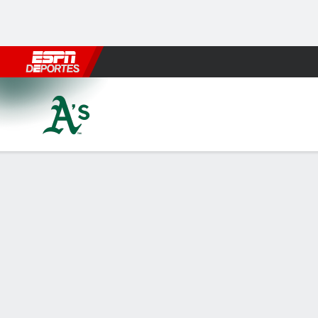
Fútbol
MLB
F. Americano
Básquetbol
WNBA
F1
Boxe
Athletics en New York Mets
Resumen
Crónica
Ficha
Jugadas
ATH
NYM
HITTERS
H-AB
C
HR
RBI
PROM