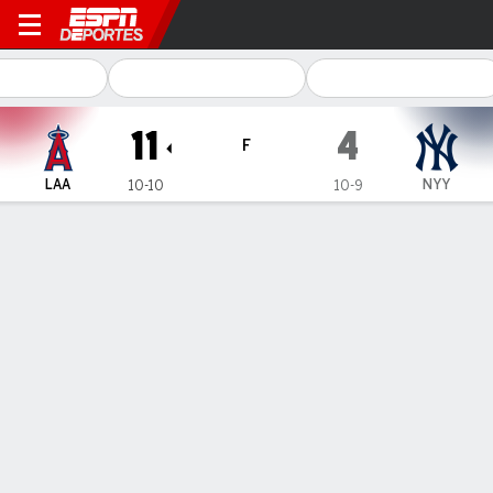
Los Angeles Angels en New 
11
4
F
LAA
NYY
10-10
10-9
Resumen
Ficha
Jugadas
1
2
3
4
5
6
7
8
9
C
H
E
LAA
2
0
0
0
0
4
1
4
0
11
9
0
NYY
1
0
2
0
0
1
0
0
0
4
8
0
GANÓ
PERDIDO
S. Aldegheri
M. Fried
1-0
2-1