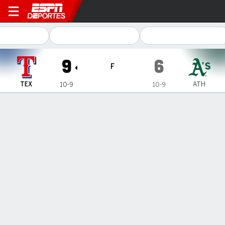
Texas Rangers en Athletics
9
6
F
TEX
ATH
10-9
10-9
Resumen
Crónica
Ficha
Jugadas
Joc Pederson y los Rangers vencen en la novena a Oakland
Athletics
Joc Pederson y los Rangers vencen en la novena a Oakland
Athletics
16 de Abr., 2026, 20:53 -