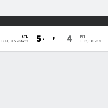
o
Más Deportes
urgh Pirates
5
4
STL
PIT
F
17-13
,
10-5 Visitante
16-15
,
8-8 Local
ALES 5, PIRATAS 4
ALES 5, PIRATAS 4