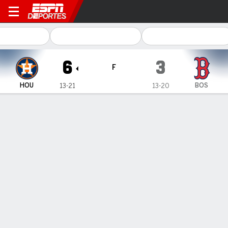
Houston Astros en Boston R
6
3
F
HOU
BOS
13-21
13-20
Resumen
Crónica
Ficha
Jugadas