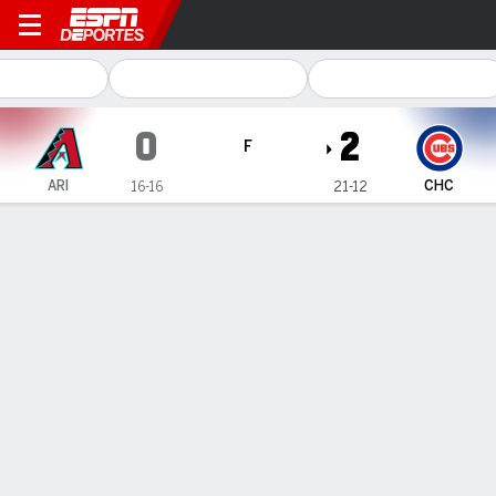
Arizona Diamondbacks en C
0
2
F
ARI
CHC
16-16
21-12
Resumen
Crónica
Ficha
Jugadas