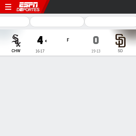
Chicago White Sox en San D
4
0
F
CHW
SD
16-17
19-13
Resumen
Crónica
Ficha
Jugadas