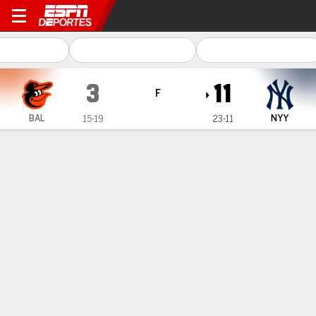
Baltimore Orioles en New Yo
3
11
F
BAL
NYY
15-19
23-11
Resumen
Crónica
Ficha
Jugadas