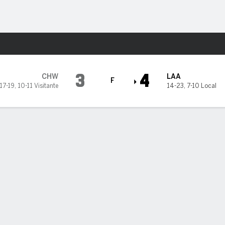
o
Más Deportes
ngeles Angels
3
4
CHW
LAA
F
17-19
,
10-11 Visitante
14-23
,
7-10 Local