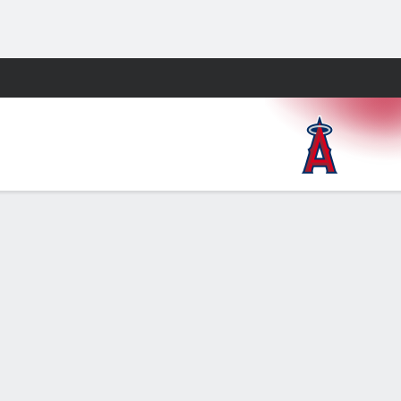
Watch
Juegos