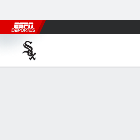
Fútbol
MLB
F. Americano
Básquetbol
WNBA
F1
Boxe
Chicago White Sox en Los A
Resumen
Crónica
Ficha
Jugadas
CHW
LAA
HITTERS
H-AB
C
HR
RBI
PROM