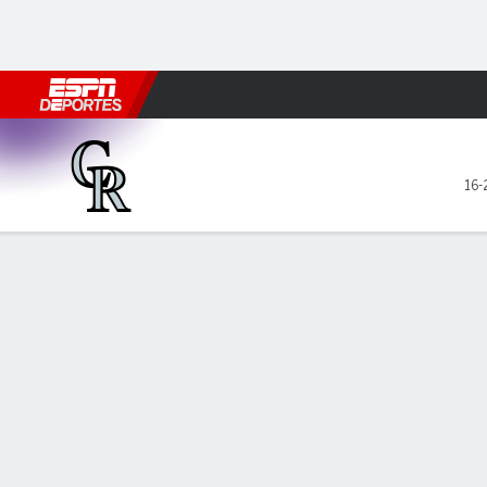
Fútbol
MLB
F. Americano
Básquetbol
WNBA
F1
Boxe
Colorado Rockies en Philadel
16-
Resumen
Crónica
Ficha
Jugadas
COL
PHI
HITTERS
H-AB
C
HR
RBI
PROM