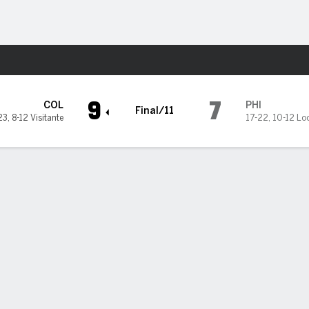
o
Más Deportes
phia Phillies
9
7
COL
PHI
Final/11
23
,
8-12 Visitante
17-22
,
10-12 Lo