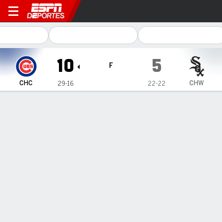
Chicago Cubs en Chicago W
10
5
F
CHC
CHW
29-16
22-22
Resumen
Crónica
Ficha
Jugadas