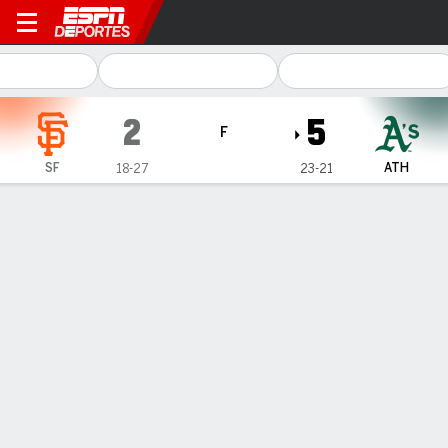
San Francisco Giants en Athl
2
5
F
SF
ATH
18-27
23-21
Resumen
Crónica
Ficha
Jugadas