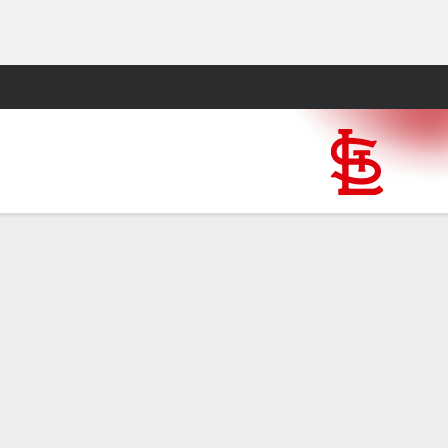
Watch
Juegos