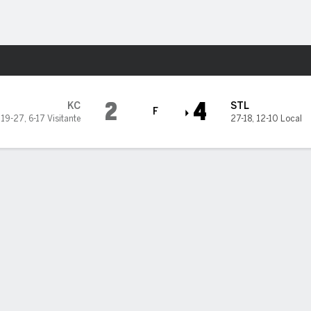
o
Más Deportes
uis Cardinals
2
4
KC
STL
F
19-27
,
6-17 Visitante
27-18
,
12-10 Local