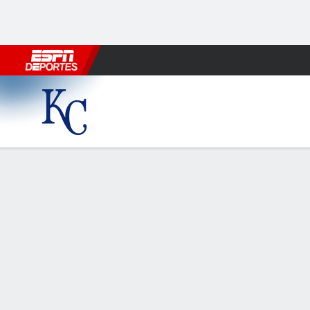
Fútbol
MLB
F. Americano
Básquetbol
WNBA
F1
Boxe
Kansas City Royals en St. Lo
Resumen
Crónica
Ficha
Jugadas
KC
STL
HITTERS
H-AB
C
HR
RBI
PROM