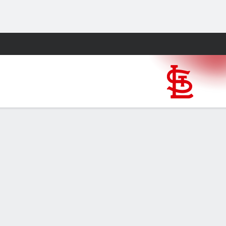
Watch
Juegos