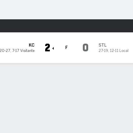
o
Más Deportes
uis Cardinals
2
0
KC
STL
F
20-27
,
7-17 Visitante
27-19
,
12-11 Local
 2, CARDENALES 0
 2, CARDENALES 0