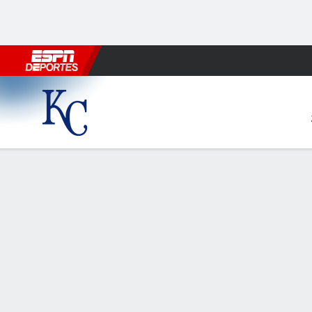
Fútbol
MLB
F. Americano
Básquetbol
WNBA
F1
Boxe
Kansas City Royals en St. Lo
Resumen
Crónica
Ficha
Jugadas
KC
STL
REALES
REALES
HITTERS
H-AB
C
HR
RBI
PROM