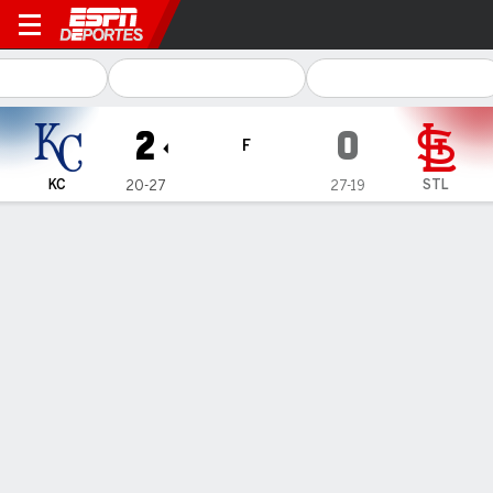
Kansas City Royals en St. Lo
2
0
F
KC
STL
20-27
27-19
Resumen
Crónica
Ficha
Jugadas
REALES 2, CARDENALES 0
REALES 2, CARDENALES 0
18 de May., 2026, 00:07 -
1
2
3
4
5
6
7
8
9
C
H
E
KC
1
0
0
1
0
0
0
0
0
2
9
0