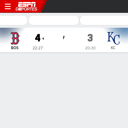
Boston Red Sox en Kansas Ci
4
3
F
BOS
KC
22-27
20-30
Resumen
Crónica
Ficha
Jugadas