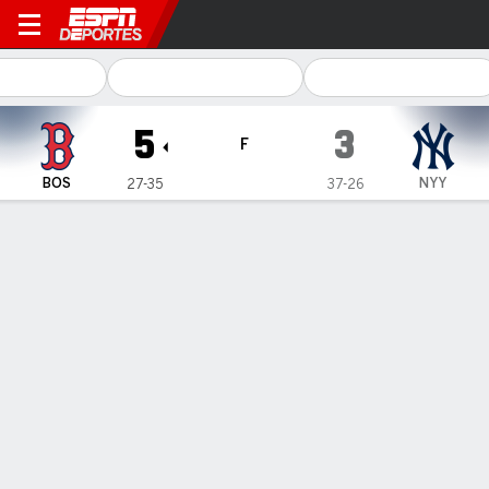
Boston Red Sox en New York
5
3
F
BOS
NYY
27-35
37-26
Resumen
Crónica
Ficha
Jugadas
Videos
Willson Contreras pega jonrón e impulsa 3 en triunfo de
Red Sox sobre Yankees
Willson Contreras pega jonrón e impulsa 3 en triunfo de Red
Sox sobre Yankees
6 de Jun., 2026, 00:31 -