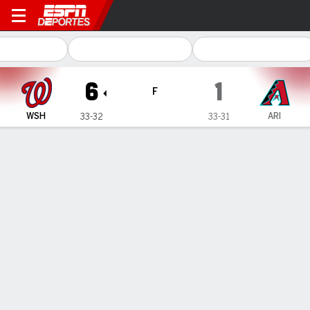
Washington Nationals en A
6
1
F
WSH
ARI
33-32
33-31
Resumen
Crónica
Ficha
Jugadas