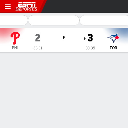
Philadelphia Phillies en Toro
2
3
F
PHI
TOR
36-31
33-35
Resumen
Crónica
Ficha
Jugadas