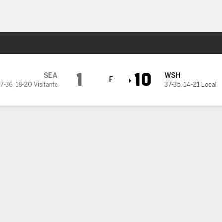
o
Más Deportes
ton Nationals
1
10
SEA
WSH
F
7-36
,
18-20 Visitante
37-35
,
14-21 Local