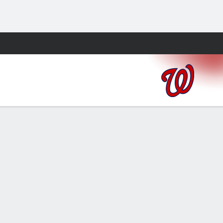
Watch
Juegos