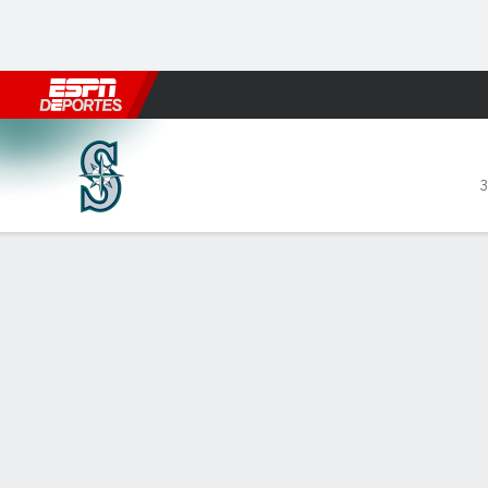
Fútbol
MLB
F. Americano
Básquetbol
WNBA
F1
Boxe
Seattle Mariners en Washing
3
Resumen
Crónica
Ficha
Jugadas
SEA
WSH
HITTERS
H-AB
C
HR
RBI
PROM