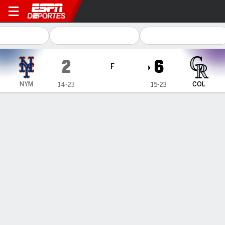
New York Mets en Colorado 
2
6
F
NYM
COL
14-23
15-23
Resumen
Crónica
Ficha
Jugadas