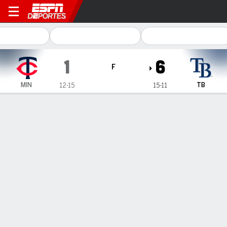
Minnesota Twins en Tampa 
1
6
F
MIN
TB
12-15
15-11
Resumen
Crónica
Ficha
Jugadas
1
2
3
4
5
6
7
8
9
C
H
E
MIN
0
0
0
0
0
0
0
0
1
1
5
0
TB
0
0
0
2
0
0
3
1
-
6
8
3
GANÓ
PERDIDO
S. McClanahan
B. Ober
2-2
2-1