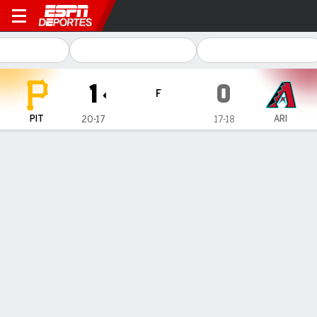
Pittsburgh Pirates en Ariz
1
0
F
PIT
ARI
20-17
17-18
Resumen
Crónica
Ficha
Jugadas
1
2
3
4
5
6
7
8
9
C
H
E
PIT
1
0
0
0
0
0
0
0
0
1
7
0
ARI
0
0
0
0
0
0
0
0
0
0
2
0
GANÓ
PERDIDO
SALVADO
P. Skenes
M. Soroka
G. Soto
5-2
4-2
2