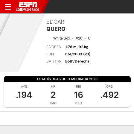
EDGAR
QUERO
White Sox
#26
C
EST/PES
1.78 m, 92 kg
FDN
6/4/2003 (23)
BAT/THR
Both/Derecha
ESTADÍSTICAS DE TEMPORADA 2026
AVG
HR
RBI
OPS
.194
2
16
.492
150+
150+
Perfil de Jugador
Noticias
Estadísticas
Bio
Splits
Resumen