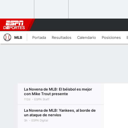
MLB
Portada
Resultados
Calendario
Posiciones
La Novena de MLB: El béisbol es mejor
con Mike Trout presente
112d
ESPN Staff
La Novena de MLB: Yankees, al borde de
un ataque de nervios
3h
ESPN Digital