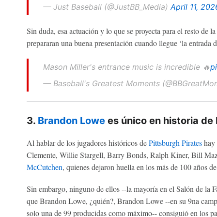
— Just Baseball (@JustBB_Media)
April 11, 202
Sin duda, esa actuación y lo que se proyecta para el resto de l
prepararan una buena presentación cuando llegue ‘la entrada d
Mason Miller's entrance music is incredible 🔥
p
— Baseball's Greatest Moments (@BBGreatMo
3.
Brandon Lowe
es único en historia de 
Al hablar de los jugadores históricos de
Pittsburgh Pirates
hay 
Clemente, Willie Stargell, Barry Bonds, Ralph Kiner, Bill Ma
McCutchen
, quienes dejaron huella en los más de 100 años de
Sin embargo, ninguno de ellos --la mayoría en el Salón de la
que Brandon Lowe, ¿quién?, Brandon Lowe --en su 9na campa
solo una de 99 producidas como máximo-- consiguió en los pa