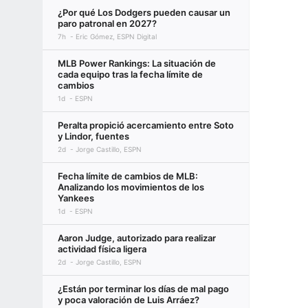
¿Por qué Los Dodgers pueden causar un
paro patronal en 2027?
7h
Eric Gómez, ESPN Digital
MLB Power Rankings: La situación de
cada equipo tras la fecha límite de
cambios
1d
ESPN
Peralta propició acercamiento entre Soto
y Lindor, fuentes
2d
Jorge Castillo, ESPN
Fecha límite de cambios de MLB:
Analizando los movimientos de los
Yankees
1d
ESPN
Aaron Judge, autorizado para realizar
actividad física ligera
2d
Jorge Castillo, ESPN
¿Están por terminar los días de mal pago
y poca valoración de Luis Arráez?