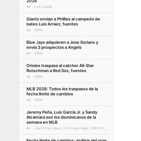
2026
4d
Luis Castillo
Giants envían a Phillies al campeón de
bateo Luis Arráez, fuentes
4d
ESPN
Blue Jays adquieren a Jose Soriano y
envía 3 prospectos a Angels
4d
ESPN
Orioles traspasa al catcher All-Star
Rutschman a Red Sox, fuentes
4d
ESPN
MLB 2026: Todos los traspasos de la
fecha límite de cambios
4d
ESPN
Jeremy Peña, Luis García Jr. y Sandy
Alcántara son los dominicanos de la
semana en MLB
4d
Juan Arturo Recio | R. Enrique Rojas | ESPN Digital
Fecha límite de cambios: análisis del gran