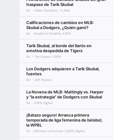
traspaso de Tarik Skubal
5d
Alden Gonzalez, +3 Más
Calificaciones de cambios en MLB:
Skubal a Dodgers, ¿Quién ganó?
5d
Bradford Doolittle, ESPN
Tarik Skubal, al borde del llanto en
emotiva despedida de Tigers
5d
Tim Keown, ESPN
Los Dodgers adquieren a Tarik Skubal,
fuentes
6d
Jeff Passan
La Novena de MLB: Mattingly vs. Harper
y "la estrategia" de Dodgers con Skubal
6d
ESPN Digital
¡Batazo seguro! Arranca primera
temporada de liga femenina de béisbol,
la WPBL
7d
Michele LaFountain | ESPN Digital