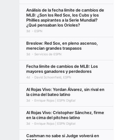
Análisis de la fecha límite de cambios de
MLB: ¿Son los Red Sox, los Cubs y los
Phillies aspirantes a la Serie Mundial?
¿Qué pensaban los Orioles?
3d
ESPN
Breslow: Red Sox, en pleno ascenso,
merecían grandes traspasos
3d
Servicios de ESPN
Fecha límite de cambios de MLB: Los
mayores ganadores y perdedores
4d
David Schoenfield, ESPN
Al Rojas Vivo: Yordan Álvarez, sin rival en
la cima del bateo latino
3d
Enrique Rojas | ESPN Digital
Al Rojas Vivo: Cristopher Sánchez, firme
en la cima del pitcheo latino
3d
Enrique Rojas | ESPN Digital
Cashman no sabe si Judge volverá en