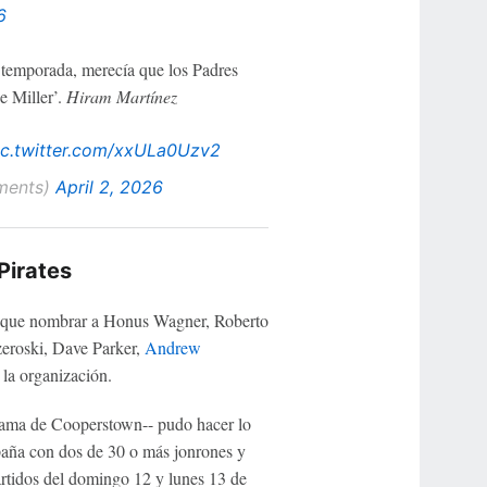
6
a temporada, merecía que los Padres
e Miller’.
Hiram Martínez
ic.twitter.com/xxULa0Uzv2
ments)
April 2, 2026
Pirates
que nombrar a Honus Wagner, Roberto
zeroski, Dave Parker,
Andrew
 la organización.
 Fama de Cooperstown-- pudo hacer lo
ña con dos de 30 o más jonrones y
rtidos del domingo 12 y lunes 13 de