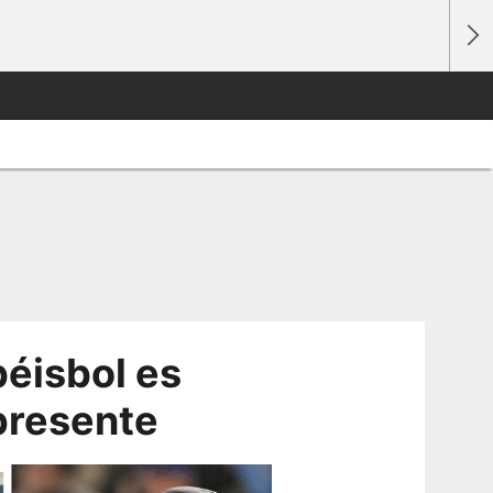
béisbol es
presente