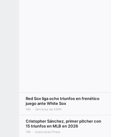
Red Sox liga ocho triunfos en frenético
juego ante White Sox
16h
Servicios de ESPN
Cristopher Sánchez, primer pitcher con
15 triunfos en MLB en 2026
19h
Associated Press