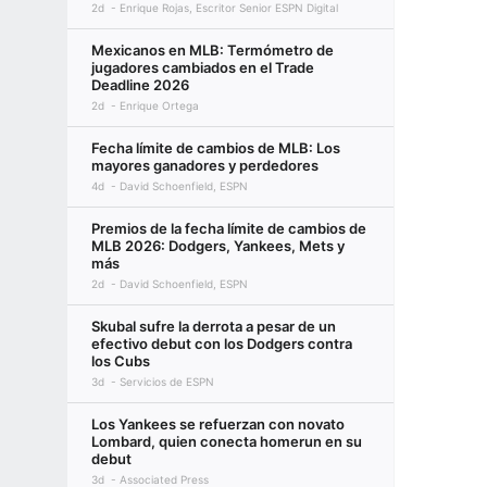
2d
Enrique Rojas, Escritor Senior ESPN Digital
Mexicanos en MLB: Termómetro de
jugadores cambiados en el Trade
Deadline 2026
2d
Enrique Ortega
Fecha límite de cambios de MLB: Los
mayores ganadores y perdedores
4d
David Schoenfield, ESPN
Premios de la fecha límite de cambios de
MLB 2026: Dodgers, Yankees, Mets y
más
2d
David Schoenfield, ESPN
Skubal sufre la derrota a pesar de un
efectivo debut con los Dodgers contra
los Cubs
3d
Servicios de ESPN
Los Yankees se refuerzan con novato
Lombard, quien conecta homerun en su
debut
3d
Associated Press