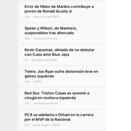
Error de fildeo de Marlins contribuye a
jonrón de Ronald Acuña Jr.
16h
Servicios de ESPN
Speier y Wilson, de Mariners,
suspendidos tras altercado
19h
Associated Press
Kevin Gausman, aliviado de no debutar
con Cubs ante Blue Jays
1d
Servicios de ESPN
Twins: Joe Ryan sufre distensión leve en
glúteo izquierdo
20h
ESPN
Red Sox: Triston Casas se somete a
cirugía en muñeca izquierda
21h
Associated Press
PCA se adelanta a Ohtani en la carrera
por el MVP de la Nacional
2d
Jesse Rogers, ESPN