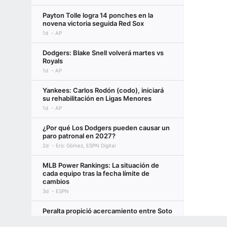
Payton Tolle logra 14 ponches en la
novena victoria seguida Red Sox
1d
AP
Dodgers: Blake Snell volverá martes vs
Royals
1d
AP
Yankees: Carlos Rodón (codo), iniciará
su rehabilitación en Ligas Menores
1d
AP
¿Por qué Los Dodgers pueden causar un
paro patronal en 2027?
2d
Eric Gómez, ESPN Digital
MLB Power Rankings: La situación de
cada equipo tras la fecha límite de
cambios
3d
ESPN
Peralta propició acercamiento entre Soto
y Lindor, fuentes