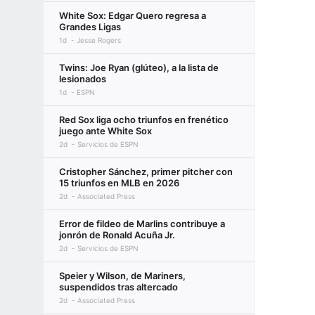
White Sox: Edgar Quero regresa a
Grandes Ligas
1d
Jesse Rogers
Twins: Joe Ryan (glúteo), a la lista de
lesionados
1d
ESPN
Red Sox liga ocho triunfos en frenético
juego ante White Sox
2d
Servicios de ESPN
Cristopher Sánchez, primer pitcher con
15 triunfos en MLB en 2026
2d
Associated Press
Error de fildeo de Marlins contribuye a
jonrón de Ronald Acuña Jr.
2d
Servicios de ESPN
Speier y Wilson, de Mariners,
suspendidos tras altercado
2d
Associated Press