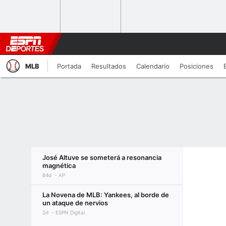
MLB
Portada
Resultados
Calendario
Posiciones
José Altuve se someterá a resonancia
magnética
84d
AP
La Novena de MLB: Yankees, al borde de
un ataque de nervios
2d
ESPN Digital