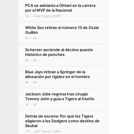
PCA se adelanta a Ohtani en la carrera
por el MVP de la Nacional
3d
Jesse Rogers, ESPN
White Sox retiran el número 13 de Ozzie
Guillén
6h
AP
Scherzer asciende al décimo puesto
histórico de ponches
4h
AP
Blue Jays retiran a Springer de la
alineación por rigidez en el hombro
9h
AP
Jackson Jobe regresa tras cirugía
Tommy John y guía a Tigers al triunfo
3h
AP
Detrás de escena: Por qué los Tigers
eligieron a los Dodgers como destino de
Skubal
17h
Jeff Passan, ESPN